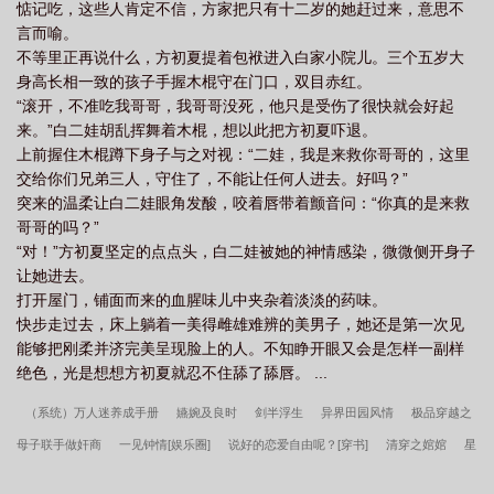
惦记吃，这些人肯定不信，方家把只有十二岁的她赶过来，意思不
言而喻。
不等里正再说什么，方初夏提着包袱进入白家小院儿。三个五岁大
身高长相一致的孩子手握木棍守在门口，双目赤红。
“滚开，不准吃我哥哥，我哥哥没死，他只是受伤了很快就会好起
来。”白二娃胡乱挥舞着木棍，想以此把方初夏吓退。
上前握住木棍蹲下身子与之对视：“二娃，我是来救你哥哥的，这里
交给你们兄弟三人，守住了，不能让任何人进去。好吗？”
突来的温柔让白二娃眼角发酸，咬着唇带着颤音问：“你真的是来救
哥哥的吗？”
“对！”方初夏坚定的点点头，白二娃被她的神情感染，微微侧开身子
让她进去。
打开屋门，铺面而来的血腥味儿中夹杂着淡淡的药味。
快步走过去，床上躺着一美得雌雄难辨的美男子，她还是第一次见
能够把刚柔并济完美呈现脸上的人。不知睁开眼又会是怎样一副样
绝色，光是想想方初夏就忍不住舔了舔唇。 ...
（系统）万人迷养成手册
嬿婉及良时
剑半浮生
异界田园风情
极品穿越之
母子联手做奸商
一见钟情[娱乐圈]
说好的恋爱自由呢？[穿书]
清穿之婠婠
星
际之终极守护
重生之宠你如命
百花宗的男弟子
朕亦甚想你
谁看见朕的喵