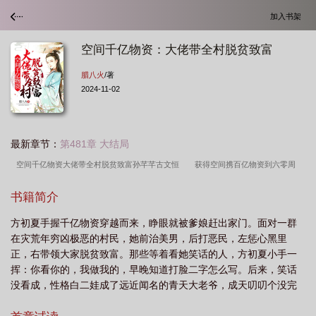
加入书架
空间千亿物资：大佬带全村脱贫致富
腊八火
/著
2024-11-02
最新章节：
第481章 大结局
空间千亿物资大佬带全村脱贫致富孙芊芊古文恒
获得空间携百亿物资到六零周
舟
空间千亿物资大佬带全村脱贫致富金仟仟
随身空间带着千亿物资穿越古代去
书籍简介
逃荒
带几亿物资的空间穿越
获得空间携百亿物资到六零罗
空间千亿物资大
方初夏手握千亿物资穿越而来，睁眼就被爹娘赶出家门。面对一群
佬带全村脱贫致富1010
随身空间之带着千亿物资穿越古代
空间千亿物资大佬
在灾荒年穷凶极恶的村民，她前治美男，后打恶民，左惩心黑里
带全村脱贫致富金千千
随身空间带着千亿物资穿越古代
获得空间携百亿物资到
正，右带领大家脱贫致富。那些等着看她笑话的人，方初夏小手一
古代
获得空间携百亿物资到六零乐在当下
空间之带着千亿物资穿越
获得空
挥：你看你的，我做我的，早晚知道打脸二字怎么写。后来，笑话
没看成，性格白二娃成了远近闻名的青天大老爷，成天叨叨个没完
间携百亿物资穿越
空间千亿物资大佬带全村脱贫致富百度盘
获得空间携百亿物
的白三娃成了全国首富，傻了吧...
资到八零
空间千亿物资大佬带全村脱贫致富免费完结
随身空间带着千亿物资穿