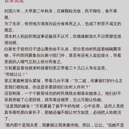
首章试读
越去逃荒免费
空间之带着千亿物资穿越古代逃荒去
随身空间之带着千亿物资去
封国八年，大旱第二年秋末，庄稼颗粒无收，民不聊生，食不果
逃荒
空间千亿物资大佬带全村脱贫致富腊
空间千亿物资大佬带全村脱贫致富无
腹。
窗口
空间大量物资
空间带着几十亿物资重生到六零年代
随身空间带着千亿
为了生存，有些地方渐渐兴起分食将死之人，也成了村里不成文的
规定。
物资去逃荒
空间千亿物资大佬带全村脱贫致富 腊八火
空间千亿物资大佬带全
溧水村人初起听闻这事还极其不认可，饥饿难耐加久不沾荤腥也渐
村脱贫致富txt
空间千亿物资大佬带全村脱贫致富金倩倩
随身空间之带着千亿
渐动摇。
物资去
获得空间携百亿物资到六零
空间千亿物资大佬带全村脱贫致富
获得
白家长子前些日子进山重伤命不久矣，部分意动村民提着锅碗瓢等
物，不约而同聚集在白家小院门外，甚至有还有人架起柴火，等着
空间携百亿物资到六
里面的人咽气立刻上前分而食之。
方初夏提着包袱来时就看到里正带着三十几口人等在这里。
“劳烦让让！”
里正黄建树眉头紧皱，带着几分不满：“方二妮，你爹娘打的什么主
意我们都知道。你这是非要跟咱们全村人作对？”
话音刚落，一个个眼冒绿光的村民视线全都落在她身上。他们好不
容易突破了心里防线，就等着这顿荤，怎么可能让给她。
“这是我的嫁妆！”方初夏扬了扬手中的包袱，心中反胃。这些人竟然
真等着吃那白家长子，那她还偏不能让对方如意，必须把人给救活
了。
“屋内那个是我夫君，我爹娘让我来服侍他。所以，让让。”说她不是